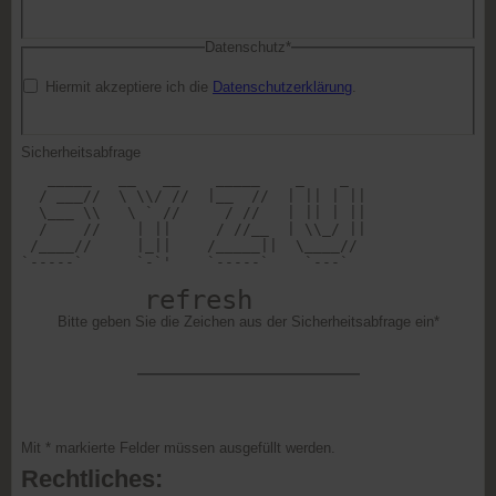
Datenschutz*
Hiermit akzeptiere ich die
Datenschutzerklärung
.
Sicherheitsabfrage
   _____   __   __    _____    _    _   

  / ___//  \ \\/ //  |__  //  | || | || 

  \___ \\   \ ` //     / //   | || | || 

  /    //    | ||     / //__  | \\_/ || 

 /____//     |_||    /_____||  \____//  

`-----`      `-`'    `-----`    `---`   

refresh
Bitte geben Sie die Zeichen aus der Sicherheitsabfrage ein*
Mit * markierte Felder müssen ausgefüllt werden.
Rechtliches: