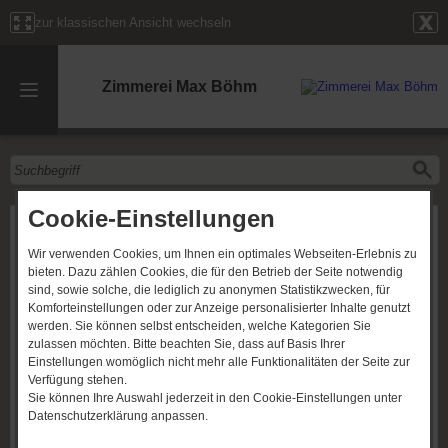
zur klassischen Ansicht wechseln
Zimmerei Max Böhm
Cookie-Einstellungen
Kontakt
Wir verwenden Cookies, um Ihnen ein optimales Webseiten-Erlebnis zu
bieten. Dazu zählen Cookies, die für den Betrieb der Seite notwendig
Zimmerei Max Böhm
Mühlenweg 1
sind, sowie solche, die lediglich zu anonymen Statistikzwecken, für
25899 Bosbüll
Komforteinstellungen oder zur Anzeige personalisierter Inhalte genutzt
Telefon: (0160) 96957031
werden. Sie können selbst entscheiden, welche Kategorien Sie
E-Mail:
info@zimmereiboehm.de
zulassen möchten. Bitte beachten Sie, dass auf Basis Ihrer
Einstellungen womöglich nicht mehr alle Funktionalitäten der Seite zur
Rückrufformular
Verfügung stehen.
Sie können Ihre Auswahl jederzeit in den Cookie-Einstellungen unter
Klicken Sie hier, um die Inhalte von "google.com"
Datenschutzerklärung anpassen.
anzuzeigen.
Beim Aufruf gelten abweichende Datenschutzbestimmungen